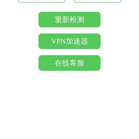
重新检测
VPN加速器
在线客服